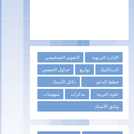
الإدارة التربوية
التقويم التشخيصي
الديداكتيك
توازيع
جداول الحصص
خطط الدعم
دلائل الأستاذ
علوم التربية
مذكرات
منهجيات
وثائق الأستاذ