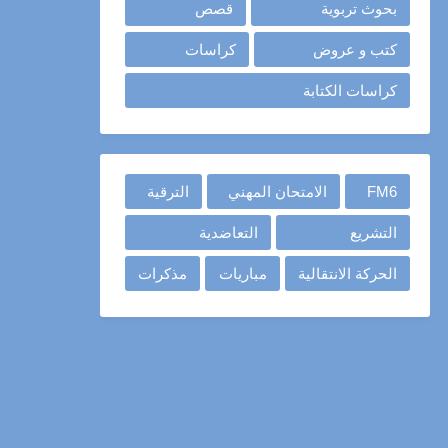
بحوث تربوية
قصص
كتب و عروض
كراسات
كراسات الكتابة
FM6
الامتحان المهني
الترقية
التشريع
التعاضدية
الحركة الانتقالية
مباريات
مذكرات