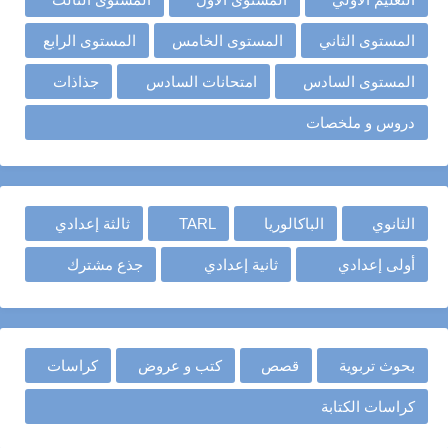
المستوى الثاني
المستوى الخامس
المستوى الرابع
المستوى السادس
امتحانات السادس
جذاذات
دروس و ملخصات
الثانوي
الباكالوريا
TARL
ثالثة إعدادي
أولى إعدادي
ثانية إعدادي
جذع مشترك
بحوث تربوية
قصص
كتب و عروض
كراسات
كراسات الكتابة