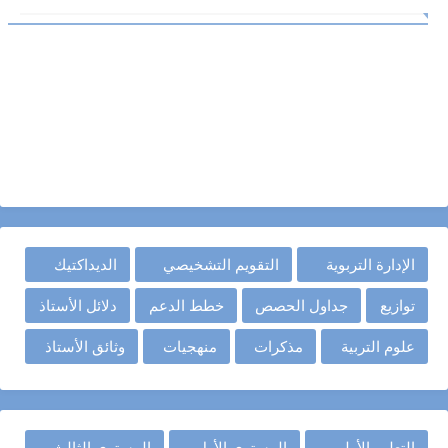
الإدارة التربوية
التقويم التشخيصي
الديداكتيك
توازيع
جداول الحصص
خطط الدعم
دلائل الأستاذ
علوم التربية
مذكرات
منهجيات
وثائق الأستاذ
التعليم الأولي
المستوى الأول
المستوى الثالث