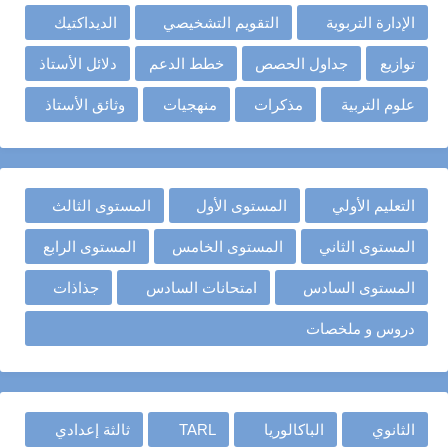
الإدارة التربوية
التقويم التشخيصي
الديداكتيك
توازيع
جداول الحصص
خطط الدعم
دلائل الأستاذ
علوم التربية
مذكرات
منهجيات
وثائق الأستاذ
التعليم الأولي
المستوى الأول
المستوى الثالث
المستوى الثاني
المستوى الخامس
المستوى الرابع
المستوى السادس
امتحانات السادس
جذاذات
دروس و ملخصات
الثانوي
الباكالوريا
TARL
ثالثة إعدادي