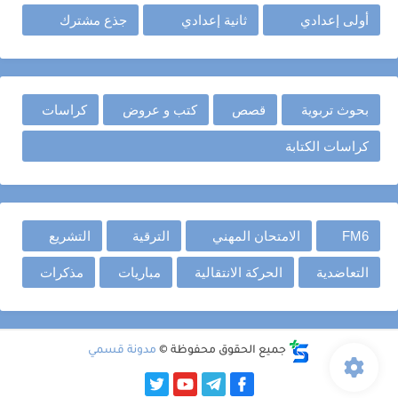
أولى إعدادي
ثانية إعدادي
جذع مشترك
بحوث تربوية
قصص
كتب و عروض
كراسات
كراسات الكتابة
FM6
الامتحان المهني
الترقية
التشريع
التعاضدية
الحركة الانتقالية
مباريات
مذكرات
جميع الحقوق محفوظة ©
مدونة قسمي