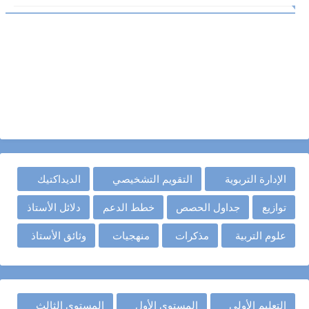
الإدارة التربوية
التقويم التشخيصي
الديداكتيك
توازيع
جداول الحصص
خطط الدعم
دلائل الأستاذ
علوم التربية
مذكرات
منهجيات
وثائق الأستاذ
التعليم الأولي
المستوى الأول
المستوى الثالث