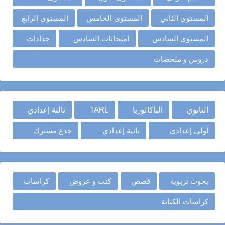
المستوى الثاني
المستوى الخامس
المستوى الرابع
المستوى السادس
امتحانات السادس
جذاذات
دروس و ملخصات
الثانوي
الباكالوريا
TARL
ثالثة إعدادي
أولى إعدادي
ثانية إعدادي
جذع مشترك
بحوث تربوية
قصص
كتب و عروض
كراسات
كراسات الكتابة