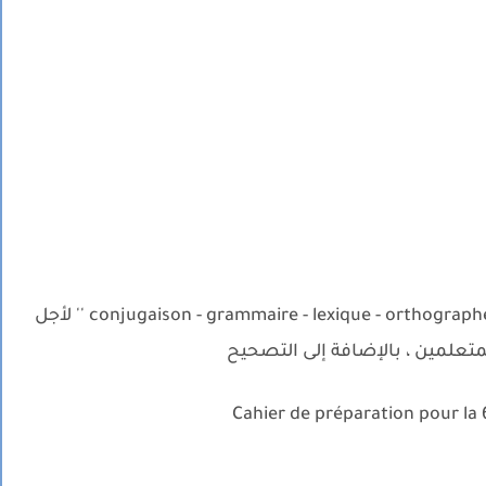
الدفتر يحتوي على تمارين الظواهر اللغوية '' conjugaison - grammaire - lexique - orthographe '' لأجل
علمين ، بالإضافة إلى التصحيح
.
Cahier de préparation pour la