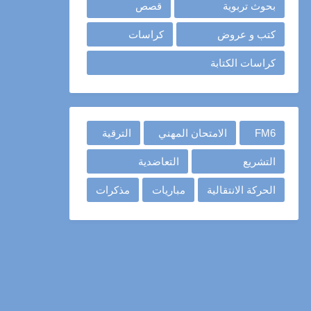
بحوث تربوية
قصص
كتب و عروض
كراسات
كراسات الكتابة
FM6
الامتحان المهني
الترقية
التشريع
التعاضدية
الحركة الانتقالية
مباريات
مذكرات