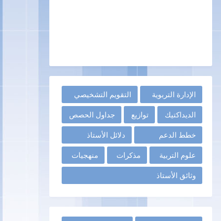
الإدارة التربوية
التقويم التشخيصي
الديداكتيك
توازيع
جداول الحصص
خطط الدعم
دلائل الأستاذ
علوم التربية
مذكرات
منهجيات
وثائق الأستاذ