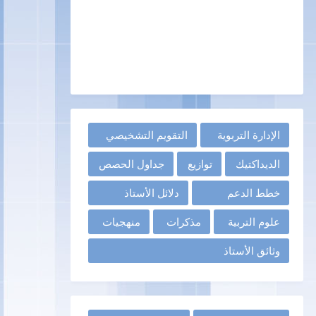
الإدارة التربوية
التقويم التشخيصي
الديداكتيك
توازيع
جداول الحصص
خطط الدعم
دلائل الأستاذ
علوم التربية
مذكرات
منهجيات
وثائق الأستاذ