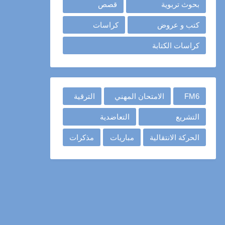
بحوث تربوية
قصص
كتب و عروض
كراسات
كراسات الكتابة
FM6
الامتحان المهني
الترقية
التشريع
التعاضدية
الحركة الانتقالية
مباريات
مذكرات