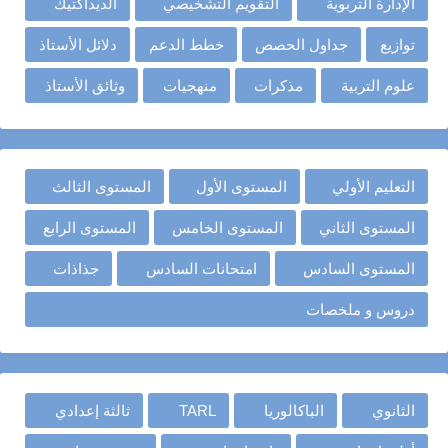
الإدارة التربوية
التقويم التشخيصي
الديداكتيك
توازيع
جداول الحصص
خطط الدعم
دلائل الأستاذ
علوم التربية
مذكرات
منهجيات
وثائق الأستاذ
التعليم الأولي
المستوى الأول
المستوى الثالث
المستوى الثاني
المستوى الخامس
المستوى الرابع
المستوى السادس
امتحانات السادس
جذاذات
دروس و ملخصات
الثانوي
الباكالوريا
TARL
ثالثة إعدادي