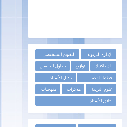
الإدارة التربوية
التقويم التشخيصي
الديداكتيك
توازيع
جداول الحصص
خطط الدعم
دلائل الأستاذ
علوم التربية
مذكرات
منهجيات
وثائق الأستاذ