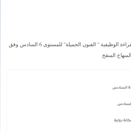
نقدم لكم في موقع مدونة قسمي جذاذات القراءة الوظيفية '' الفنون الجميلة'' للمستوى 6 السادس وفق
لمنهاج المنقح
نة دولية