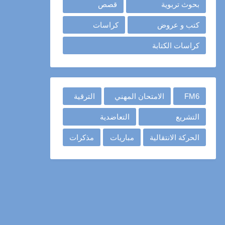
بحوث تربوية
قصص
كتب و عروض
كراسات
كراسات الكتابة
FM6
الامتحان المهني
الترقية
التشريع
التعاضدية
الحركة الانتقالية
مباريات
مذكرات