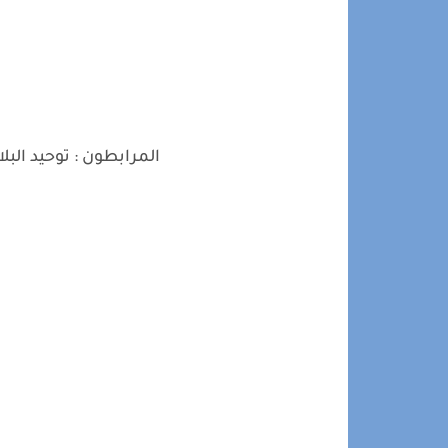
المرابطون : توحيد البل
ا