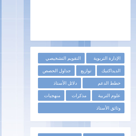
الإدارة التربوية
التقويم التشخيصي
الديداكتيك
توازيع
جداول الحصص
خطط الدعم
دلائل الأستاذ
علوم التربية
مذكرات
منهجيات
وثائق الأستاذ