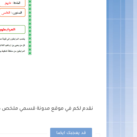
نقدم لكم في موقع مدونة قسمي ملخص درس ا
قد يعجبك ايضا