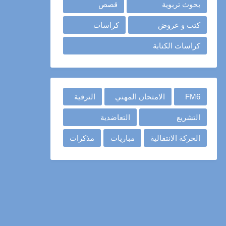
بحوث تربوية
قصص
كتب و عروض
كراسات
كراسات الكتابة
FM6
الامتحان المهني
الترقية
التشريع
التعاضدية
الحركة الانتقالية
مباريات
مذكرات