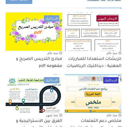
مقالات قد تهمك
الامتحان المهني
الديداكتيك
منذ عام
منذ عام
خربشات استعدادا للمباريات
مبادئ التدريس الصريح و
المهنية - ديداكتيك الرياضيات
مفهومه pdf
الديداكتيك
الديداكتيك
منذ عام
منذ شهر
ملخص دعم التعلمات
الفرق بين الاستراتيجية و