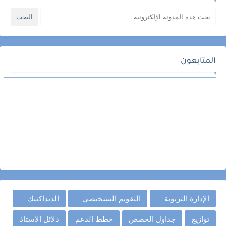
المتابعون
الإدارة التربوية
التقويم التشخيصي
الديداكتيك
توازيع
جداول الحصص
خطط الدعم
دلائل الأستاذ