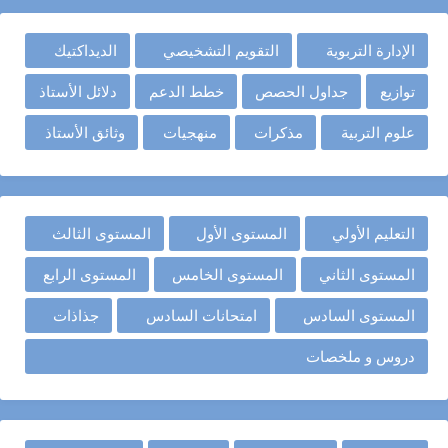
الإدارة التربوية
التقويم التشخيصي
الديداكتيك
توازيع
جداول الحصص
خطط الدعم
دلائل الأستاذ
علوم التربية
مذكرات
منهجيات
وثائق الأستاذ
التعليم الأولي
المستوى الأول
المستوى الثالث
المستوى الثاني
المستوى الخامس
المستوى الرابع
المستوى السادس
امتحانات السادس
جذاذات
دروس و ملخصات