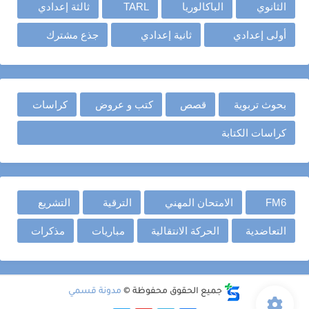
الثانوي
الباكالوريا
TARL
ثالثة إعدادي
أولى إعدادي
ثانية إعدادي
جذع مشترك
بحوث تربوية
قصص
كتب و عروض
كراسات
كراسات الكتابة
FM6
الامتحان المهني
الترقية
التشريع
التعاضدية
الحركة الانتقالية
مباريات
مذكرات
جميع الحقوق محفوظة ©
مدونة قسمي