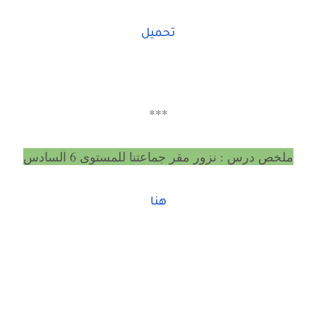
تحميل
***
ملخص درس : نزور مقر جماعتنا للمستوى 6 السادس
هنا