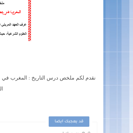
نقدم لكم ملخص درس التاريخ : المغرب في عهد
ال
قد يعجبك ايضا