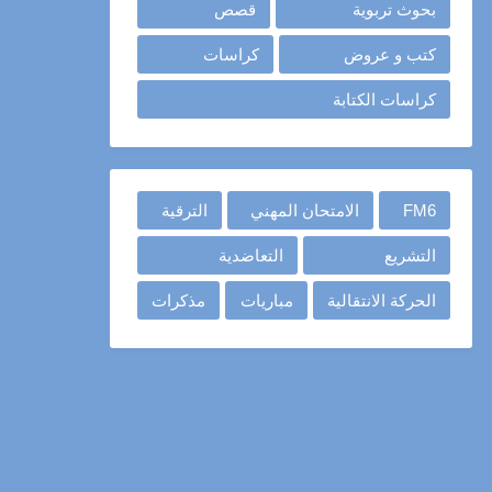
بحوث تربوية
قصص
كتب و عروض
كراسات
كراسات الكتابة
FM6
الامتحان المهني
الترقية
التشريع
التعاضدية
الحركة الانتقالية
مباريات
مذكرات