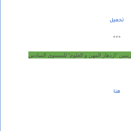
تحميل
***
ينيين ''ازدهار المهن و العلوم'' للمستوى السادس
هنا