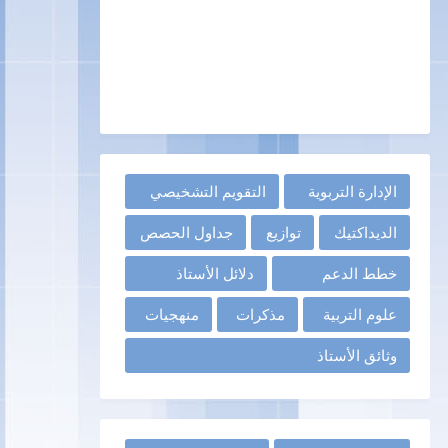
الإدارة التربوية
التقويم التشخيصي
الديداكتيك
توازيع
جداول الحصص
خطط الدعم
دلائل الأستاذ
علوم التربية
مذكرات
منهجيات
وثائق الأستاذ