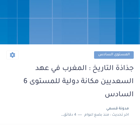
المستوى السادس
جذاذة التاريخ : المغرب في عهد
السعديين مكانة دولية للمستوى 6
السادس
مدونة قسمي
اخر تحديث :
منذ بضع اعوام
4 دقائق للقراءة