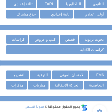
الثانوي
الباكالوريا
TARL
ثالثة إعدادي
أولى إعدادي
ثانية إعدادي
جذع مشترك
بحوث تربوية
قصص
كتب و عروض
كراسات
كراسات الكتابة
FM6
الامتحان المهني
الترقية
التشريع
التعاضدية
الحركة الانتقالية
مباريات
مذكرات
جميع الحقوق محفوظة ©
مدونة قسمي