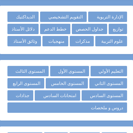
الإدارة التربوية
التقويم التشخيصي
الديداكتيك
توازيع
جداول الحصص
خطط الدعم
دلائل الأستاذ
علوم التربية
مذكرات
منهجيات
وثائق الأستاذ
التعليم الأولي
المستوى الأول
المستوى الثالث
المستوى الثاني
المستوى الخامس
المستوى الرابع
المستوى السادس
امتحانات السادس
جذاذات
دروس و ملخصات