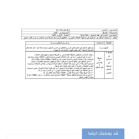
قد يعجبك ايضا