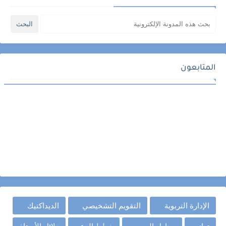
المتابعون
الإدارة التربوية
التقويم التشخيصي
الديداكتيك