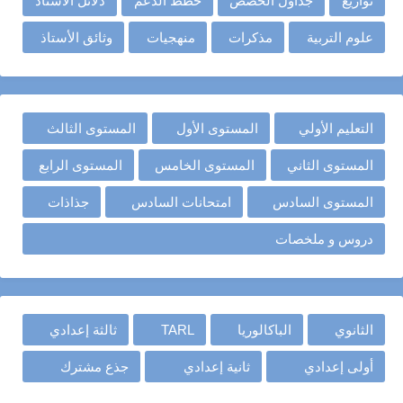
توازيع
جداول الحصص
خطط الدعم
دلائل الأستاذ
علوم التربية
مذكرات
منهجيات
وثائق الأستاذ
التعليم الأولي
المستوى الأول
المستوى الثالث
المستوى الثاني
المستوى الخامس
المستوى الرابع
المستوى السادس
امتحانات السادس
جذاذات
دروس و ملخصات
الثانوي
الباكالوريا
TARL
ثالثة إعدادي
أولى إعدادي
ثانية إعدادي
جذع مشترك