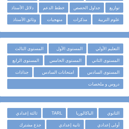
توازيع
جداول الحصص
خطط الدعم
دلائل الأستاذ
علوم التربية
مذكرات
منهجيات
وثائق الأستاذ
التعليم الأولي
المستوى الأول
المستوى الثالث
المستوى الثاني
المستوى الخامس
المستوى الرابع
المستوى السادس
امتحانات السادس
جذاذات
دروس و ملخصات
الثانوي
الباكالوريا
TARL
ثالثة إعدادي
أولى إعدادي
ثانية إعدادي
جذع مشترك