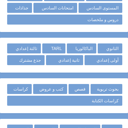
المستوى السادس
امتحانات السادس
جذاذات
دروس و ملخصات
الثانوي
الباكالوريا
TARL
ثالثة إعدادي
أولى إعدادي
ثانية إعدادي
جذع مشترك
بحوث تربوية
قصص
كتب و عروض
كراسات
كراسات الكتابة