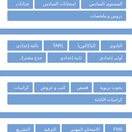
المستوى السادس
امتحانات السادس
جذاذات
دروس و ملخصات
الثانوي
الباكالوريا
TARL
ثالثة إعدادي
أولى إعدادي
ثانية إعدادي
جذع مشترك
بحوث تربوية
قصص
كتب و عروض
كراسات
كراسات الكتابة
FM6
الامتحان المهني
الترقية
التشريع