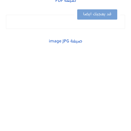
صيغة PDF
قد يعجبك ايضا
صيغة image JPG