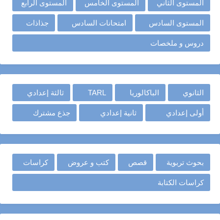
المستوى الثاني
المستوى الخامس
المستوى الرابع
المستوى السادس
امتحانات السادس
جذاذات
دروس و ملخصات
الثانوي
الباكالوريا
TARL
ثالثة إعدادي
أولى إعدادي
ثانية إعدادي
جذع مشترك
بحوث تربوية
قصص
كتب و عروض
كراسات
كراسات الكتابة