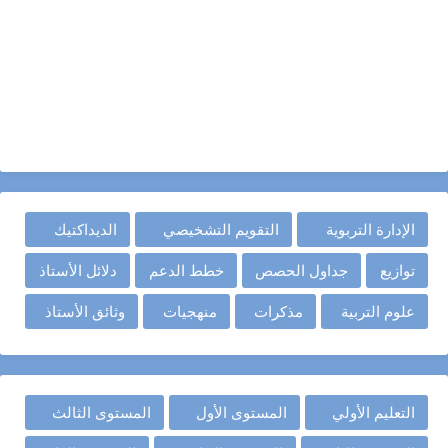
الإدارة التربوية
التقويم التشخيصي
الديداكتيك
توازيع
جداول الحصص
خطط الدعم
دلائل الأستاذ
علوم التربية
مذكرات
منهجيات
وثائق الأستاذ
التعليم الأولي
المستوى الأول
المستوى الثالث