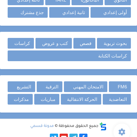
أولى إعدادي
ثانية إعدادي
جذع مشترك
بحوث تربوية
قصص
كتب و عروض
كراسات
كراسات الكتابة
FM6
الامتحان المهني
الترقية
التشريع
التعاضدية
الحركة الانتقالية
مباريات
مذكرات
جميع الحقوق محفوظة ©
مدونة قسمي