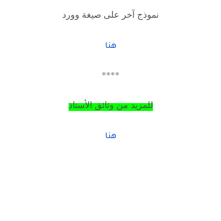
نموذج آخر على صيغة وورد
هنا
****
للمزيد من وثائق الأستا
ذ
هنا