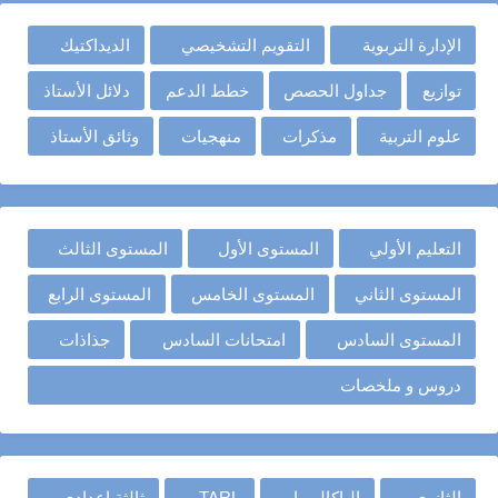
الإدارة التربوية
التقويم التشخيصي
الديداكتيك
توازيع
جداول الحصص
خطط الدعم
دلائل الأستاذ
علوم التربية
مذكرات
منهجيات
وثائق الأستاذ
التعليم الأولي
المستوى الأول
المستوى الثالث
المستوى الثاني
المستوى الخامس
المستوى الرابع
المستوى السادس
امتحانات السادس
جذاذات
دروس و ملخصات
الثانوي
الباكالوريا
TARL
ثالثة إعدادي