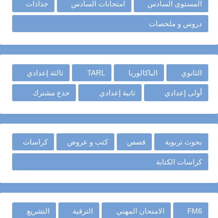
المستوى السادس
امتحانات السادس
جذاذات
دروس و ملخصات
الثانوي
الباكالوريا
TARL
ثالثة إعدادي
أولى إعدادي
ثانية إعدادي
جذع مشترك
بحوث تربوية
قصص
كتب و عروض
كراسات
كراسات الكتابة
FM6
الامتحان المهني
الترقية
التشريع