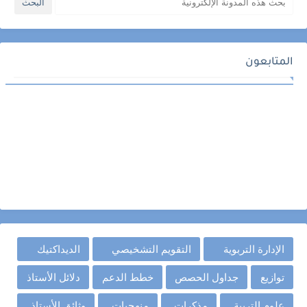
المتابعون
الإدارة التربوية
التقويم التشخيصي
الديداكتيك
توازيع
جداول الحصص
خطط الدعم
دلائل الأستاذ
علوم التربية
مذكرات
منهجيات
وثائق الأستاذ