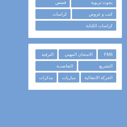
بحوث تربوية
قصص
كتب و عروض
كراسات
كراسات الكتابة
FM6
الامتحان المهني
الترقية
التشريع
التعاضدية
الحركة الانتقالية
مباريات
مذكرات