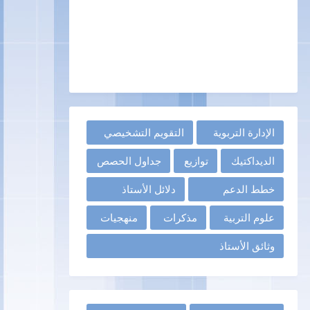
الإدارة التربوية
التقويم التشخيصي
الديداكتيك
توازيع
جداول الحصص
خطط الدعم
دلائل الأستاذ
علوم التربية
مذكرات
منهجيات
وثائق الأستاذ