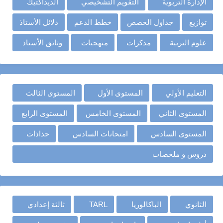
الإدارة التربوية
التقويم التشخيصي
الديداكتيك
توازيع
جداول الحصص
خطط الدعم
دلائل الأستاذ
علوم التربية
مذكرات
منهجيات
وثائق الأستاذ
التعليم الأولي
المستوى الأول
المستوى الثالث
المستوى الثاني
المستوى الخامس
المستوى الرابع
المستوى السادس
امتحانات السادس
جذاذات
دروس و ملخصات
الثانوي
الباكالوريا
TARL
ثالثة إعدادي