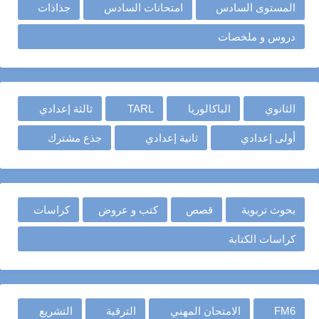
المستوى السادس
امتحانات السادس
جذاذات
دروس و ملخصات
الثانوي
الباكالوريا
TARL
ثالثة إعدادي
أولى إعدادي
ثانية إعدادي
جذع مشترك
بحوث تربوية
قصص
كتب و عروض
كراسات
كراسات الكتابة
FM6
الامتحان المهني
الترقية
التشريع