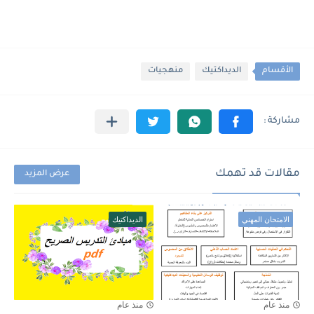
الأقسام
الديداكتيك
منهجيات
مقالات قد تهمك
عرض المزيد
الامتحان المهني
الديداكتيك
منذ عام
منذ عام