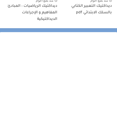
منذ بضع اعوام
منذ بضع اعوام
ديداكتيك التعبير الكتابي
ديداكتيك الرياضيات : المبادئ
بالسلك الابتدائي pdf
المفاهيم و الإجراءات
الديداكتيكية