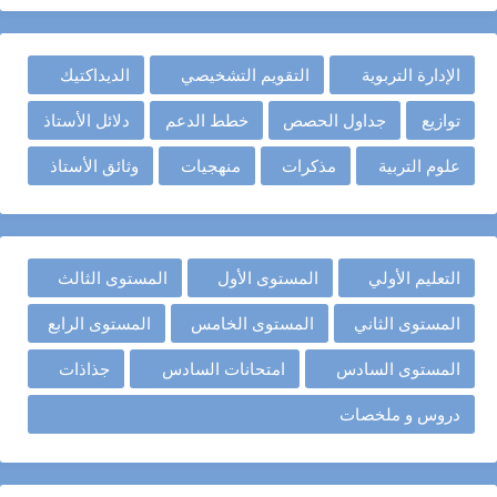
الإدارة التربوية
التقويم التشخيصي
الديداكتيك
توازيع
جداول الحصص
خطط الدعم
دلائل الأستاذ
علوم التربية
مذكرات
منهجيات
وثائق الأستاذ
التعليم الأولي
المستوى الأول
المستوى الثالث
المستوى الثاني
المستوى الخامس
المستوى الرابع
المستوى السادس
امتحانات السادس
جذاذات
دروس و ملخصات