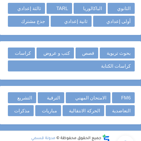
الثانوي
الباكالوريا
TARL
ثالثة إعدادي
أولى إعدادي
ثانية إعدادي
جذع مشترك
بحوث تربوية
قصص
كتب و عروض
كراسات
كراسات الكتابة
FM6
الامتحان المهني
الترقية
التشريع
التعاضدية
الحركة الانتقالية
مباريات
مذكرات
جميع الحقوق محفوظة ©
مدونة قسمي