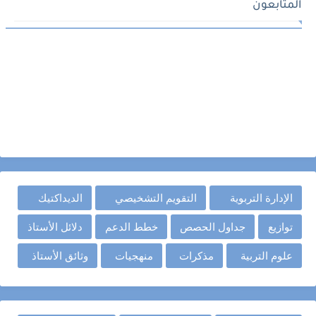
المتابعون
الإدارة التربوية
التقويم التشخيصي
الديداكتيك
توازيع
جداول الحصص
خطط الدعم
دلائل الأستاذ
علوم التربية
مذكرات
منهجيات
وثائق الأستاذ