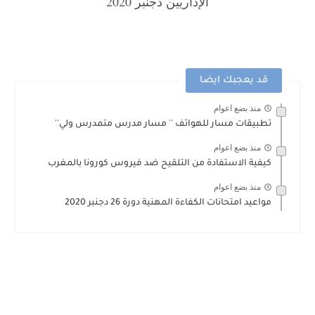
الإداريين دجنبر 2020
قد يعجبك ايضا
منذ بضع اعوام
تطبيقات مسار للهواتف '' مسار مدرس متمدرس ولي''
منذ بضع اعوام
كيفية الاستفادة من التلقيح ضد فيروس كورونا بالمغرب
منذ بضع اعوام
مواعيد امتحانات الكفاءة المهنية دورة 26 دجنبر 2020