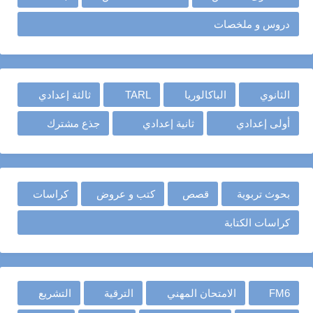
دروس و ملخصات
الثانوي
الباكالوريا
TARL
ثالثة إعدادي
أولى إعدادي
ثانية إعدادي
جذع مشترك
بحوث تربوية
قصص
كتب و عروض
كراسات
كراسات الكتابة
FM6
الامتحان المهني
الترقية
التشريع