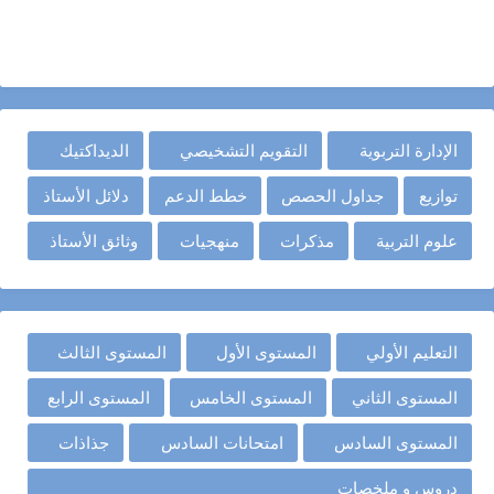
الإدارة التربوية
التقويم التشخيصي
الديداكتيك
توازيع
جداول الحصص
خطط الدعم
دلائل الأستاذ
علوم التربية
مذكرات
منهجيات
وثائق الأستاذ
التعليم الأولي
المستوى الأول
المستوى الثالث
المستوى الثاني
المستوى الخامس
المستوى الرابع
المستوى السادس
امتحانات السادس
جذاذات
دروس و ملخصات