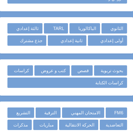
الثانوي
الباكالوريا
TARL
ثالثة إعدادي
أولى إعدادي
ثانية إعدادي
جذع مشترك
بحوث تربوية
قصص
كتب و عروض
كراسات
كراسات الكتابة
FM6
الامتحان المهني
الترقية
التشريع
التعاضدية
الحركة الانتقالية
مباريات
مذكرات