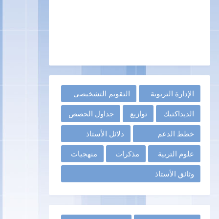
الإدارة التربوية
التقويم التشخيصي
الديداكتيك
توازيع
جداول الحصص
خطط الدعم
دلائل الأستاذ
علوم التربية
مذكرات
منهجيات
وثائق الأستاذ