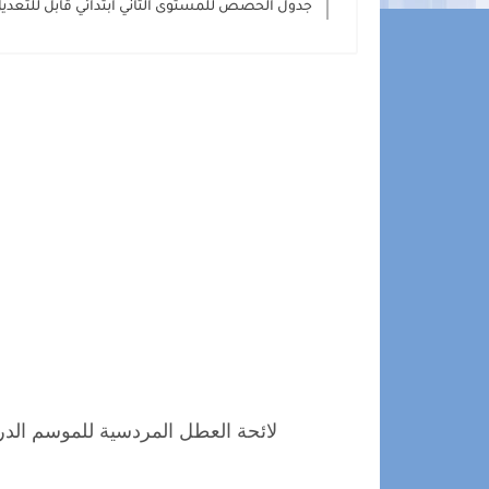
جدول الحصص للمستوى الثاني ابتدائي قابل للتعديل ord
لائحة العطل المردسية للموسم الدراسي 2020-2021 باللغة الفرنسية في