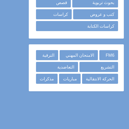
بحوث تربوية
قصص
كتب و عروض
كراسات
كراسات الكتابة
FM6
الامتحان المهني
الترقية
التشريع
التعاضدية
الحركة الانتقالية
مباريات
مذكرات