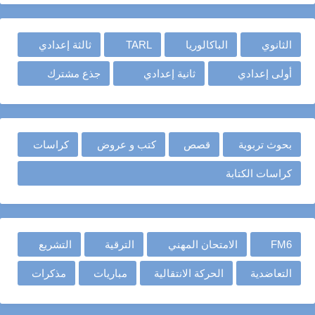
الثانوي
الباكالوريا
TARL
ثالثة إعدادي
أولى إعدادي
ثانية إعدادي
جذع مشترك
بحوث تربوية
قصص
كتب و عروض
كراسات
كراسات الكتابة
FM6
الامتحان المهني
الترقية
التشريع
التعاضدية
الحركة الانتقالية
مباريات
مذكرات