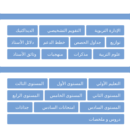
الإدارة التربوية
التقويم التشخيصي
الديداكتيك
توازيع
جداول الحصص
خطط الدعم
دلائل الأستاذ
علوم التربية
مذكرات
منهجيات
وثائق الأستاذ
التعليم الأولي
المستوى الأول
المستوى الثالث
المستوى الثاني
المستوى الخامس
المستوى الرابع
المستوى السادس
امتحانات السادس
جذاذات
دروس و ملخصات