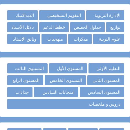
الإدارة التربوية
التقويم التشخيصي
الديداكتيك
توازيع
جداول الحصص
خطط الدعم
دلائل الأستاذ
علوم التربية
مذكرات
منهجيات
وثائق الأستاذ
التعليم الأولي
المستوى الأول
المستوى الثالث
المستوى الثاني
المستوى الخامس
المستوى الرابع
المستوى السادس
امتحانات السادس
جذاذات
دروس و ملخصات