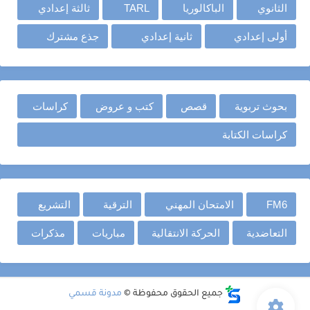
الثانوي
الباكالوريا
TARL
ثالثة إعدادي
أولى إعدادي
ثانية إعدادي
جذع مشترك
بحوث تربوية
قصص
كتب و عروض
كراسات
كراسات الكتابة
FM6
الامتحان المهني
الترقية
التشريع
التعاضدية
الحركة الانتقالية
مباريات
مذكرات
جميع الحقوق محفوظة ©
مدونة قسمي