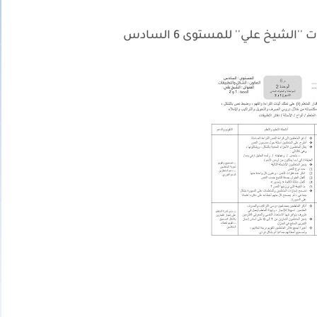
الشيخ علي'' للمستوى 6 السادس