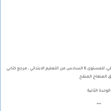
جذاذة التطبيقات الكتابية و الشكل : الشيخ علي، للمستوى 6 السادس من التعليم الابتدائي ، مرجع كتابي
ق المنهاج المنقح
الوحدة الثانية
***