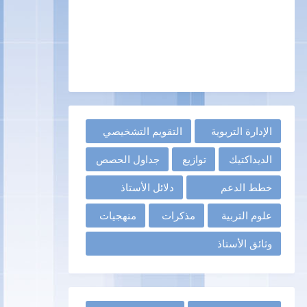
الإدارة التربوية
التقويم التشخيصي
الديداكتيك
توازيع
جداول الحصص
خطط الدعم
دلائل الأستاذ
علوم التربية
مذكرات
منهجيات
وثائق الأستاذ