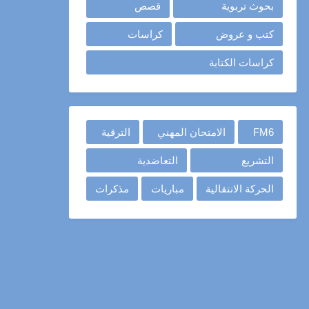
بحوث تربوية
قصص
كتب و عروض
كراسات
كراسات الكتابة
FM6
الامتحان المهني
الترقية
التشريع
التعاضدية
الحركة الانتقالية
مباريات
مذكرات