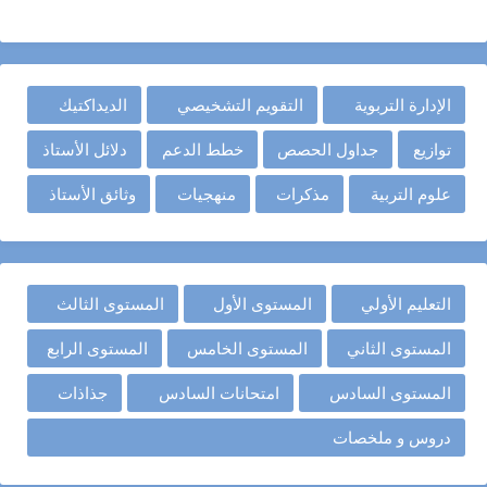
الإدارة التربوية
التقويم التشخيصي
الديداكتيك
توازيع
جداول الحصص
خطط الدعم
دلائل الأستاذ
علوم التربية
مذكرات
منهجيات
وثائق الأستاذ
التعليم الأولي
المستوى الأول
المستوى الثالث
المستوى الثاني
المستوى الخامس
المستوى الرابع
المستوى السادس
امتحانات السادس
جذاذات
دروس و ملخصات