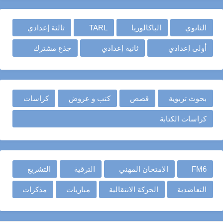
الثانوي
الباكالوريا
TARL
ثالثة إعدادي
أولى إعدادي
ثانية إعدادي
جذع مشترك
بحوث تربوية
قصص
كتب و عروض
كراسات
كراسات الكتابة
FM6
الامتحان المهني
الترقية
التشريع
التعاضدية
الحركة الانتقالية
مباريات
مذكرات