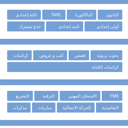
الثانوي
الباكالوريا
TARL
ثالثة إعدادي
أولى إعدادي
ثانية إعدادي
جذع مشترك
بحوث تربوية
قصص
كتب و عروض
كراسات
كراسات الكتابة
FM6
الامتحان المهني
الترقية
التشريع
التعاضدية
الحركة الانتقالية
مباريات
مذكرات