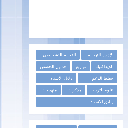
الإدارة التربوية
التقويم التشخيصي
الديداكتيك
توازيع
جداول الحصص
خطط الدعم
دلائل الأستاذ
علوم التربية
مذكرات
منهجيات
وثائق الأستاذ