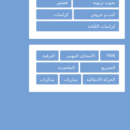
بحوث تربوية
قصص
كتب و عروض
كراسات
كراسات الكتابة
FM6
الامتحان المهني
الترقية
التشريع
التعاضدية
الحركة الانتقالية
مباريات
مذكرات