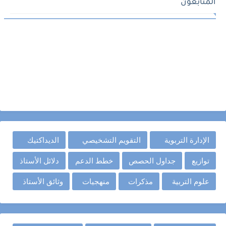
المتابعون
الإدارة التربوية
التقويم التشخيصي
الديداكتيك
توازيع
جداول الحصص
خطط الدعم
دلائل الأستاذ
علوم التربية
مذكرات
منهجيات
وثائق الأستاذ