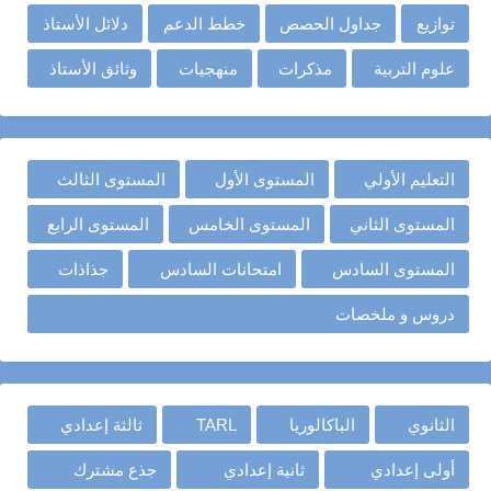
توازيع
جداول الحصص
خطط الدعم
دلائل الأستاذ
علوم التربية
مذكرات
منهجيات
وثائق الأستاذ
التعليم الأولي
المستوى الأول
المستوى الثالث
المستوى الثاني
المستوى الخامس
المستوى الرابع
المستوى السادس
امتحانات السادس
جذاذات
دروس و ملخصات
الثانوي
الباكالوريا
TARL
ثالثة إعدادي
أولى إعدادي
ثانية إعدادي
جذع مشترك