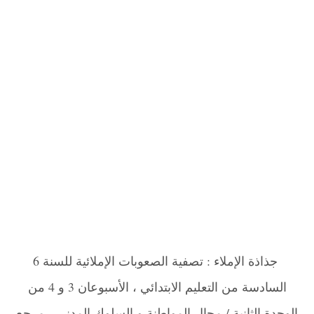
جذاذة الإملاء : تصفية الصعوبات الإملائية للسنة 6
السادسة من التعليم الابتدائي ، الأسبوعان 3 و 4 من
الوحدة الثانية / مجال المواطنة و السلوك المدني ، مرجع