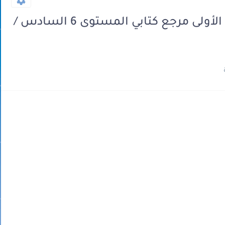
جذاذات التقويم و الدعم للوحدة 1 الأولى مرجع كتابي المستوى 6 السادس /