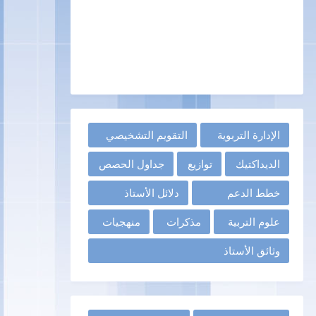
الإدارة التربوية
التقويم التشخيصي
الديداكتيك
توازيع
جداول الحصص
خطط الدعم
دلائل الأستاذ
علوم التربية
مذكرات
منهجيات
وثائق الأستاذ