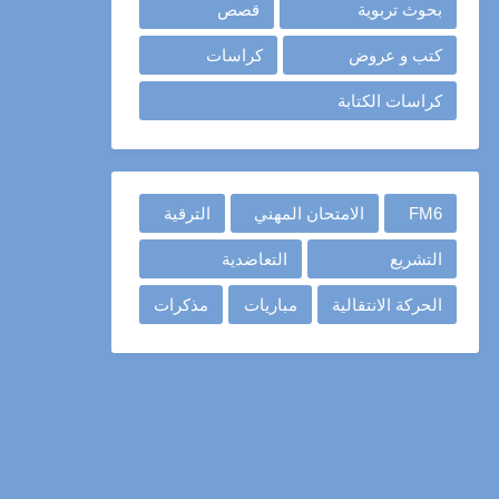
بحوث تربوية
قصص
كتب و عروض
كراسات
كراسات الكتابة
FM6
الامتحان المهني
الترقية
التشريع
التعاضدية
الحركة الانتقالية
مباريات
مذكرات