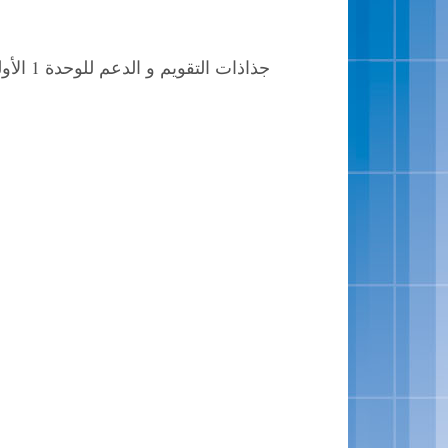
جذاذات التقويم و الدعم للوحدة 1 الأولى مرجع كتابي المستوى 6 السادس / المنهاج المنقح