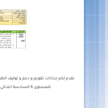
للمستوى 6 السادسة ابتدائي وفق المنهاج المنقح الجديد / طبعة 2020