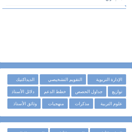
الإدارة التربوية
التقويم التشخيصي
الديداكتيك
توازيع
جداول الحصص
خطط الدعم
دلائل الأستاذ
علوم التربية
مذكرات
منهجيات
وثائق الأستاذ