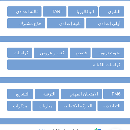
الثانوي
الباكالوريا
TARL
ثالثة إعدادي
أولى إعدادي
ثانية إعدادي
جذع مشترك
بحوث تربوية
قصص
كتب و عروض
كراسات
كراسات الكتابة
FM6
الامتحان المهني
الترقية
التشريع
التعاضدية
الحركة الانتقالية
مباريات
مذكرات