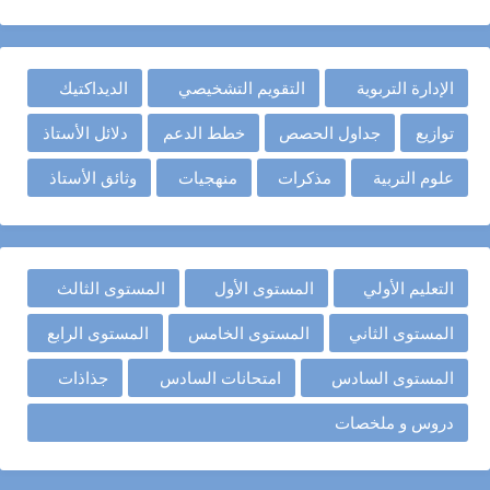
الإدارة التربوية
التقويم التشخيصي
الديداكتيك
توازيع
جداول الحصص
خطط الدعم
دلائل الأستاذ
علوم التربية
مذكرات
منهجيات
وثائق الأستاذ
التعليم الأولي
المستوى الأول
المستوى الثالث
المستوى الثاني
المستوى الخامس
المستوى الرابع
المستوى السادس
امتحانات السادس
جذاذات
دروس و ملخصات