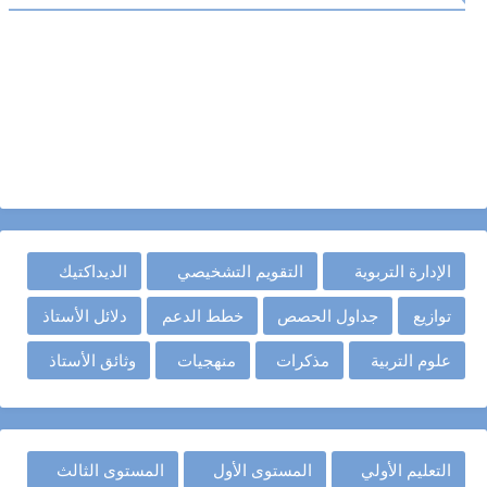
الإدارة التربوية
التقويم التشخيصي
الديداكتيك
توازيع
جداول الحصص
خطط الدعم
دلائل الأستاذ
علوم التربية
مذكرات
منهجيات
وثائق الأستاذ
التعليم الأولي
المستوى الأول
المستوى الثالث