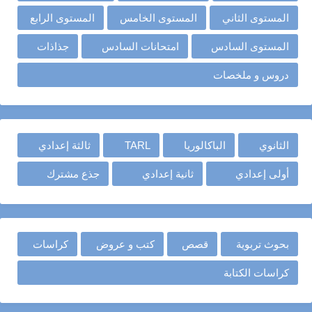
المستوى الثاني
المستوى الخامس
المستوى الرابع
المستوى السادس
امتحانات السادس
جذاذات
دروس و ملخصات
الثانوي
الباكالوريا
TARL
ثالثة إعدادي
أولى إعدادي
ثانية إعدادي
جذع مشترك
بحوث تربوية
قصص
كتب و عروض
كراسات
كراسات الكتابة