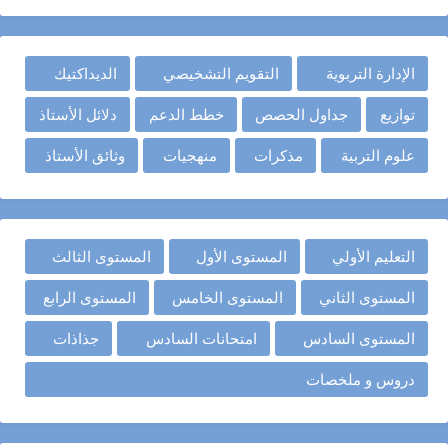
الإدارة التربوية
التقويم التشخيصي
الديداكتيك
توازيع
جداول الحصص
خطط الدعم
دلائل الأستاذ
علوم التربية
مذكرات
منهجيات
وثائق الأستاذ
التعليم الأولي
المستوى الأول
المستوى الثالث
المستوى الثاني
المستوى الخامس
المستوى الرابع
المستوى السادس
امتحانات السادس
جذاذات
دروس و ملخصات