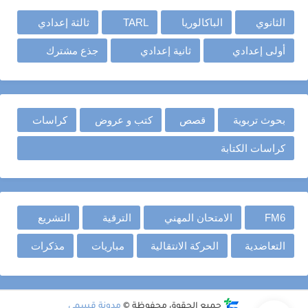
الثانوي
الباكالوريا
TARL
ثالثة إعدادي
أولى إعدادي
ثانية إعدادي
جذع مشترك
بحوث تربوية
قصص
كتب و عروض
كراسات
كراسات الكتابة
FM6
الامتحان المهني
الترقية
التشريع
التعاضدية
الحركة الانتقالية
مباريات
مذكرات
جميع الحقوق محفوظة ©
مدونة قسمي