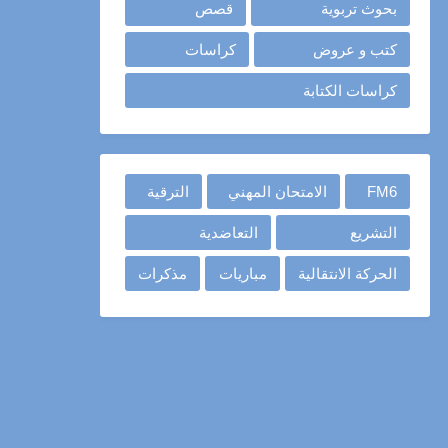
بحوث تربوية
قصص
كتب و عروض
كراسات
كراسات الكتابة
FM6
الامتحان المهني
الترقية
التشريع
التعاضدية
الحركة الانتقالية
مباريات
مذكرات