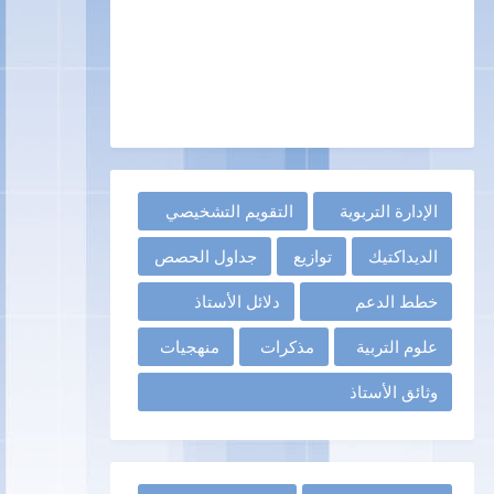
الإدارة التربوية
التقويم التشخيصي
الديداكتيك
توازيع
جداول الحصص
خطط الدعم
دلائل الأستاذ
علوم التربية
مذكرات
منهجيات
وثائق الأستاذ