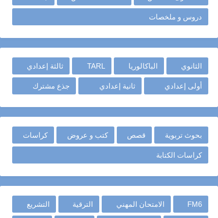
دروس و ملخصات
الثانوي
الباكالوريا
TARL
ثالثة إعدادي
أولى إعدادي
ثانية إعدادي
جذع مشترك
بحوث تربوية
قصص
كتب و عروض
كراسات
كراسات الكتابة
FM6
الامتحان المهني
الترقية
التشريع