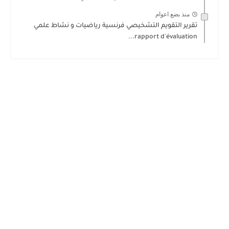
منذ بضع اعوام
تقرير التقويم التشخيصي فرنسية رياضيات و نشاط علمي
rapport d'évaluation...