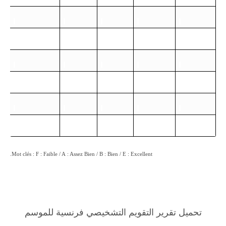
Mot clés : F : Faible / A : Assez Bien / B : Bien / E : Excellent.
تحميل تقرير التقويم التشخيصي فرنسية للموسم