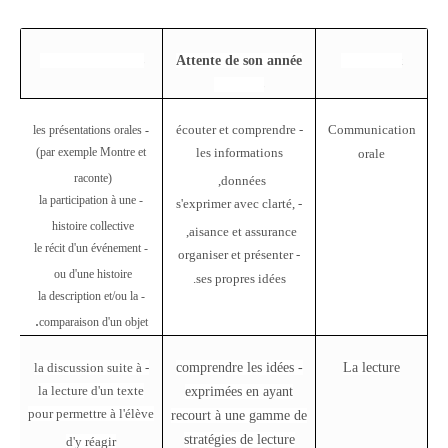
Stratégies utilisés
Attente de son année
composant
de cours
- écouter et comprendre
Communication
les présentations orales
-
(par exemple Montre et
les informations
orale
raconte)
données,
- la participation à une
- s'exprimer avec clarté,
histoire collective
aisance et assurance,
- le récit d'un événement
- organiser et présenter
ou d'une histoire
ses propres idées.
- la description et/ou la
.
comparaison d'un objet
- la discussion suite à
- comprendre les idées
La lecture
la lecture d'un texte
exprimées en ayant
pour permettre à l'élève
recourt à une gamme de
stratégies de lecture
d'y réagir