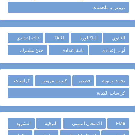
دروس و ملخصات
الثانوي
الباكالوريا
TARL
ثالثة إعدادي
أولى إعدادي
ثانية إعدادي
جذع مشترك
بحوث تربوية
قصص
كتب و عروض
كراسات
كراسات الكتابة
FM6
الامتحان المهني
الترقية
التشريع