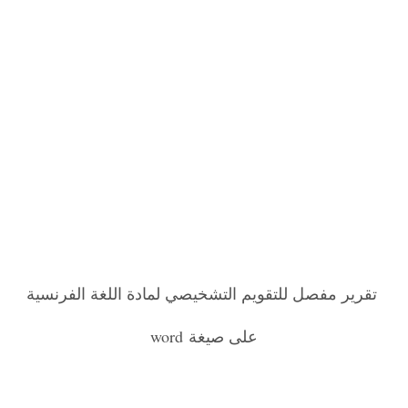
تقرير مفصل للتقويم التشخيصي لمادة اللغة الفرنسية
على صيغة word