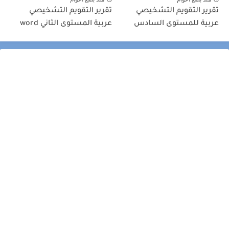
تقرير التقويم التشخيصي
تقرير التقويم التشخيصي
عربية للمستوى السادس
عربية المستوى الثاني word