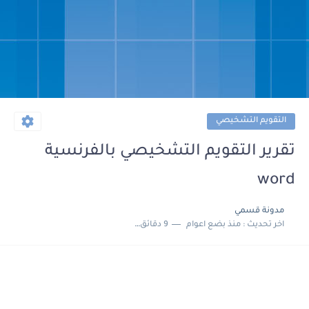
التقويم التشخيصي
تقرير التقويم التشخيصي بالفرنسية
word
مدونة قسمي
اخر تحديث :
منذ بضع اعوام
9 دقائق للقراءة