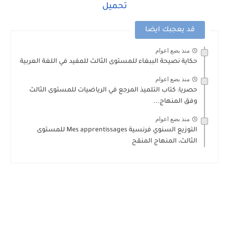
تحميل
قد يعجبك ايضا
منذ بضع اعوام
حكاية نصيحة الببغاء للمستوى الثالث للمفيد في اللغة العربية
منذ بضع اعوام
حصريا: كتاب التلميذ المرجع في الرياضيات للمستوى الثالث
وفق المنهاج...
منذ بضع اعوام
التوزيع السنوي فرنسية Mes apprentissages للمستوى
الثالث، المنهاج المنقح