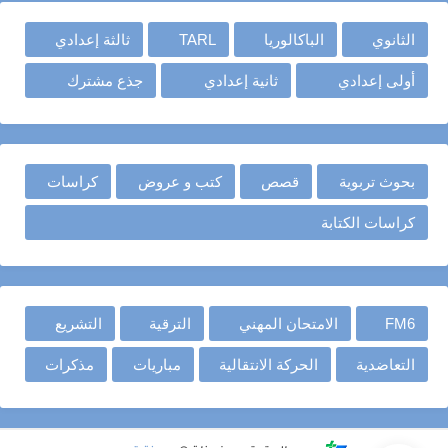
الثانوي
الباكالوريا
TARL
ثالثة إعدادي
أولى إعدادي
ثانية إعدادي
جذع مشترك
بحوث تربوية
قصص
كتب و عروض
كراسات
كراسات الكتابة
FM6
الامتحان المهني
الترقية
التشريع
التعاضدية
الحركة الانتقالية
مباريات
مذكرات