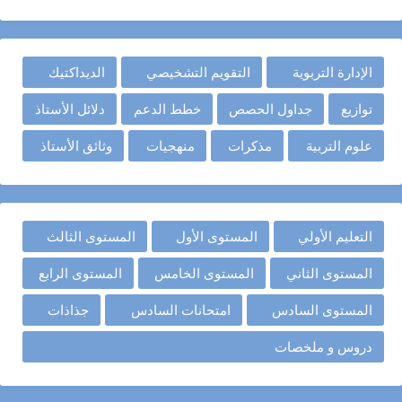
الإدارة التربوية
التقويم التشخيصي
الديداكتيك
توازيع
جداول الحصص
خطط الدعم
دلائل الأستاذ
علوم التربية
مذكرات
منهجيات
وثائق الأستاذ
التعليم الأولي
المستوى الأول
المستوى الثالث
المستوى الثاني
المستوى الخامس
المستوى الرابع
المستوى السادس
امتحانات السادس
جذاذات
دروس و ملخصات