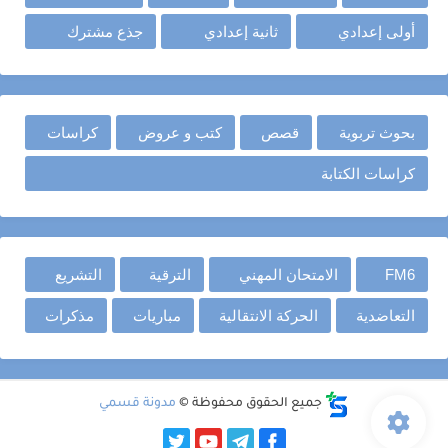
أولى إعدادي
ثانية إعدادي
جذع مشترك
بحوث تربوية
قصص
كتب و عروض
كراسات
كراسات الكتابة
FM6
الامتحان المهني
الترقية
التشريع
التعاضدية
الحركة الانتقالية
مباريات
مذكرات
جميع الحقوق محفوظة ©
مدونة قسمي