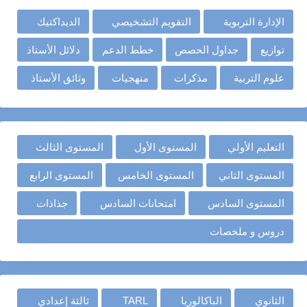
الإدارة التربوية
التقويم التشخيصي
الديداكتيك
توازيع
جداول الحصص
خطط الدعم
دلائل الأستاذ
علوم التربية
مذكرات
منهجيات
وثائق الأستاذ
التعليم الأولي
المستوى الأول
المستوى الثالث
المستوى الثاني
المستوى الخامس
المستوى الرابع
المستوى السادس
امتحانات السادس
جذاذات
دروس و ملخصات
الثانوي
الباكالوريا
TARL
ثالثة إعدادي