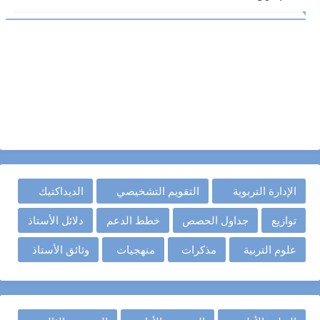
الإدارة التربوية
التقويم التشخيصي
الديداكتيك
توازيع
جداول الحصص
خطط الدعم
دلائل الأستاذ
علوم التربية
مذكرات
منهجيات
وثائق الأستاذ