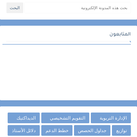
المتابعون
الإدارة التربوية
التقويم التشخيصي
الديداكتيك
توازيع
جداول الحصص
خطط الدعم
دلائل الأستاذ