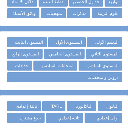
توازيع
جداول الحصص
خطط الدعم
دلائل الأستاذ
علوم التربية
مذكرات
منهجيات
وثائق الأستاذ
التعليم الأولي
المستوى الأول
المستوى الثالث
المستوى الثاني
المستوى الخامس
المستوى الرابع
المستوى السادس
امتحانات السادس
جذاذات
دروس و ملخصات
الثانوي
الباكالوريا
TARL
ثالثة إعدادي
أولى إعدادي
ثانية إعدادي
جذع مشترك