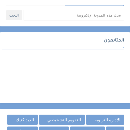
المتابعون
الإدارة التربوية
التقويم التشخيصي
الديداكتيك